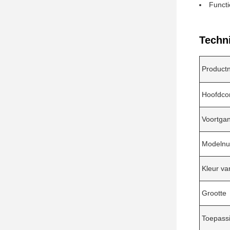
Functi
Techn
Product
Hoofdco
Voortgan
Modeln
Kleur va
Grootte
Toepass