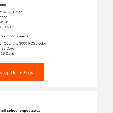
vens
in: Wuxi, China
onco
: MSDS
r: HY-129
verzendvoorwaarden
r Quantity: 3000 PCS / color
: 25 Days
: 25 Days
Krijg Beste Prijs
shell schoenenpoetswas