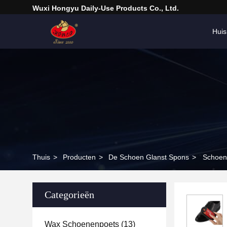
Wuxi Hongyu Daily-Use Products Co., Ltd.
Huis
Thuis
>
Producten
>
De Schoen Glanst Spons
>
Schoen
Categorieën
Wax Schoenenpoets
(13)