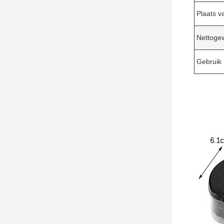
Plaats v
Nettogew
Gebruik