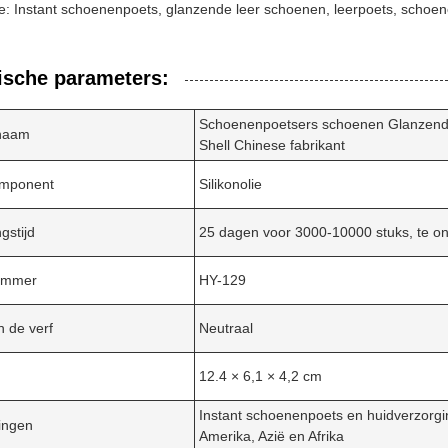
e: Instant schoenenpoets, glanzende leer schoenen, leerpoets, schoe
ische parameters:
Schoenenpoetsers schoenen Glanzende 
naam
Shell Chinese fabrikant
mponent
Silikonolie
gstijd
25 dagen voor 3000-10000 stuks, te o
ummer
HY-129
n de verf
Neutraal
12.4 × 6,1 × 4,2 cm
Instant schoenenpoets en huidverzorgi
ingen
Amerika, Azië en Afrika