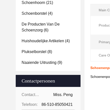
Schoenhoorn
(21)
Main C
Schoenborstel
(4)
De Producten Van De
Produc
Schoenzorg
(6)
Huishoudelijke Artikelen
(4)
Primary
Plukselborstel
(8)
Care Oi
Naaiende Uitrusting
(9)
Schoenenpo
Schoenenpoe
Contactpersonen
Contactpersonen:
Miss. Peng
Telefoon:
86-510-85050421