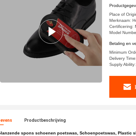
Productgege
Place of Orig
Merknaam: H
Certificering
Model Numbe
Betaling en 
Minimum Orde
Delivery Time
Supply Ability
evens
Productbeschrijving
lanzende spons schoenen poetswas
,
Schoenpoetswas
,
Plastic 