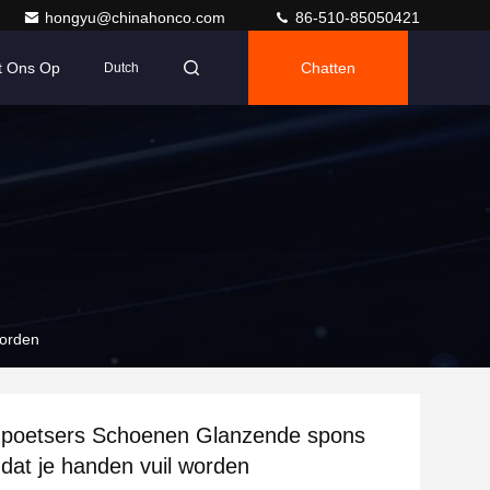
hongyu@chinahonco.com
86-510-85050421
t Ons Op
Chatten
Dutch
worden
poetsers Schoenen Glanzende spons
dat je handen vuil worden