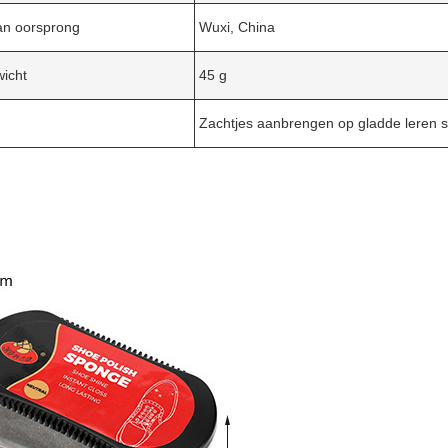
an oorsprong
Wuxi, China
icht
45 g
Zachtjes aanbrengen op gladde leren 