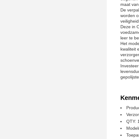
maat van
De verpak
worden op
veilighei
Deze in 
voedzame 
leer te b
Het mode
kwaliteit
verzorgen
schoenve
Investeer
levensduu
gepolijst
Kenme
Produ
Verzor
QTY: 
Model
Toepas