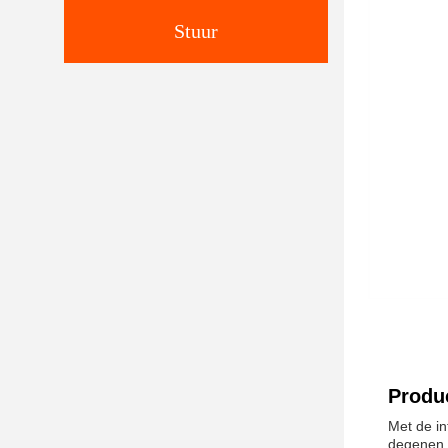
Stuur
Produc
Met de in
degenen 