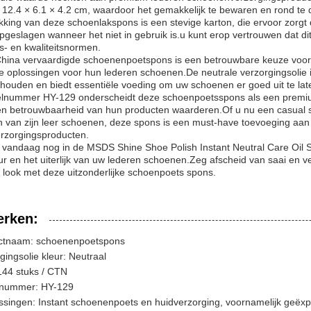
 12.4 × 6.1 × 4.2 cm, waardoor het gemakkelijk te bewaren en rond t
king van deze schoenlakspons is een stevige karton, die ervoor zorgt d
geslagen wanneer het niet in gebruik is.u kunt erop vertrouwen dat d
ds- en kwaliteitsnormen.
China vervaardigde schoenenpoetspons is een betrouwbare keuze voor 
oplossingen voor hun lederen schoenen.De neutrale verzorgingsolie i
ehouden en biedt essentiële voeding om uw schoenen er goed uit te lat
lnummer HY-129 onderscheidt deze schoenpoetsspons als een premium
 en betrouwbaarheid van hun producten waarderen.Of u nu een casual s
 van zijn leer schoenen, deze spons is een must-have toevoeging aan 
rzorgingsproducten.
 vandaag nog in de MSDS Shine Shoe Polish Instant Neutral Care Oil S
r en het uiterlijk van uw lederen schoenen.Zeg afscheid van saai en 
e look met deze uitzonderlijke schoenpoets spons.
rken:
ctnaam: schoenenpoetspons
gingsolie kleur: Neutraal
144 stuks / CTN
nummer: HY-129
singen: Instant schoenenpoets en huidverzorging, voornamelijk geëxp