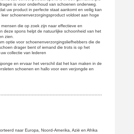
e dragen is voor onderhoud van schoenen onderweg.
at uw product in perfecte staat aankomt en veilig kan
it leer schoenenverzorgingsproduct voldoet aan hoge
mensen die op zoek zijn naar effectieve en
n deze spons helpt de natuurlijke schoonheid van het
en zien.
 optie voor schoenenverzorgingsliefhebbers die de
choen drager bent of iemand die trots is op het
uw collectie van lederen
ponge en ervaar het verschil dat het kan maken in de
versleten schoenen en hallo voor een verjongde en
orteerd naar Europa, Noord-Amerika, Azië en Afrika