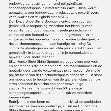
onderweg aanpassingen en snel polijstenDeze
schoenenpoetspons, die met trots in Wuxi, China, wordt
gemaakt, is een betrouwbaar product dat is gecertificeerd
voor kwaliteit en veiligheid met MSDS.
De Honco Shoe Shine Sponge is ontworpen voor een
gemakkelijke toepassing, waardoor het ideaal is voor
verschillende producttoepassingsgelegenheden en -
scenarios.een formeel evenement, of gewoon je leren
schoenen willen oppoetsen voordat je naar buiten gaat, is
deze schoenenpoetspons een handige oplossing.De
compacte afmetingen en het lichte plastic schild maken het
gemakkelijk in je tas te dragen of in je bureauladen te
bewaren voor snelle toegang.
Elke Honco Shoe Shine Sponge wordt geleverd met voor-
en achterlabels die de merknaam, het modelnummer en de
neutrale kleur van de verzorgingsolie vermelden.De snelle
polijstfunctie van deze schoenenpoets spons stelt u in staat
om moeiteloos te herstellen van de glans en glans van uw
leren schoenen in slechts een paar eenvoudige
stappenMet een nettogewicht van 50 g is deze
schoenenpoetspons duurzaam en biedt ze meerdere
toepassingen.
Bedrijven die een leren schoenenpoetskit willen aanbieden
als onderdeel van hun productlijn, zullen de Honco Shoe
Shine Sponge als een waardevolle aanvulling vinden.met