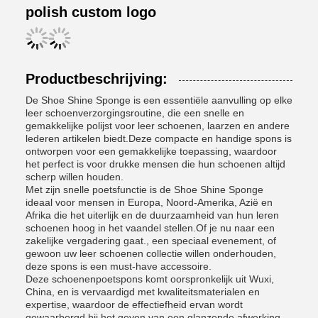
polish custom logo
Productbeschrijving:
De Shoe Shine Sponge is een essentiële aanvulling op elke
leer schoenverzorgingsroutine, die een snelle en
gemakkelijke polijst voor leer schoenen, laarzen en andere
lederen artikelen biedt.Deze compacte en handige spons is
ontworpen voor een gemakkelijke toepassing, waardoor
het perfect is voor drukke mensen die hun schoenen altijd
scherp willen houden.
Met zijn snelle poetsfunctie is de Shoe Shine Sponge
ideaal voor mensen in Europa, Noord-Amerika, Azië en
Afrika die het uiterlijk en de duurzaamheid van hun leren
schoenen hoog in het vaandel stellen.Of je nu naar een
zakelijke vergadering gaat., een speciaal evenement, of
gewoon uw leer schoenen collectie willen onderhouden,
deze spons is een must-have accessoire.
Deze schoenenpoetspons komt oorspronkelijk uit Wuxi,
China, en is vervaardigd met kwaliteitsmaterialen en
expertise, waardoor de effectiefheid ervan wordt
gewaarborgd bij het geven van een glanzende afwerking