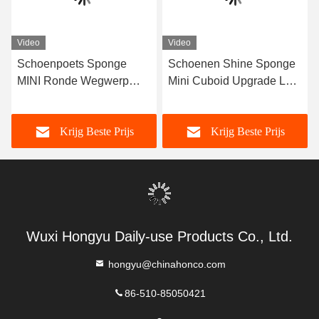
Video
Video
Schoenpoets Sponge
Schoenen Shine Sponge
MINI Ronde Wegwerp
Mini Cuboid Upgrade Leer
Hoteelmiddelen Poets
Schoenenverzorging
voor Noord-Amerikaanse
Routine Met Neutrale
Krijg Beste Prijs
Krijg Beste Prijs
klanten OEM
Laarzen Shining Soft
Sponge OEM
Wuxi Hongyu Daily-use Products Co., Ltd.
hongyu@chinahonco.com
86-510-85050421