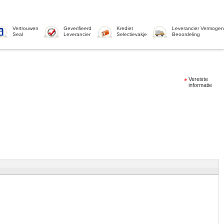
Vertrouwen
Geverifieerd
Krediet
Leverancier Vermogen
Seal
Leverancier
Selectievakje
Beoordeling
Vereiste
informatie