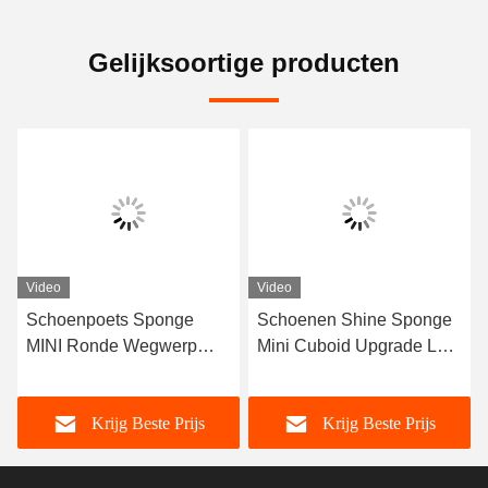
Gelijksoortige producten
Video
Video
Schoenpoets Sponge
Schoenen Shine Sponge
MINI Ronde Wegwerp
Mini Cuboid Upgrade Leer
Hoteelmiddelen Poets
Schoenenverzorging
voor Noord-Amerikaanse
Routine Met Neutrale
Krijg Beste Prijs
Krijg Beste Prijs
klanten OEM
Laarzen Shining Soft
Sponge OEM