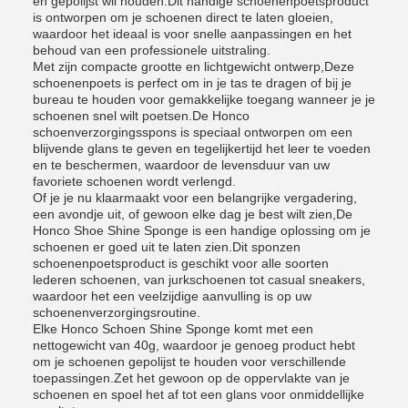
en gepolijst wil houden.Dit handige schoenenpoetsproduct
is ontworpen om je schoenen direct te laten gloeien,
waardoor het ideaal is voor snelle aanpassingen en het
behoud van een professionele uitstraling.
Met zijn compacte grootte en lichtgewicht ontwerp,Deze
schoenenpoets is perfect om in je tas te dragen of bij je
bureau te houden voor gemakkelijke toegang wanneer je je
schoenen snel wilt poetsen.De Honco
schoenverzorgingsspons is speciaal ontworpen om een
blijvende glans te geven en tegelijkertijd het leer te voeden
en te beschermen, waardoor de levensduur van uw
favoriete schoenen wordt verlengd.
Of je je nu klaarmaakt voor een belangrijke vergadering,
een avondje uit, of gewoon elke dag je best wilt zien,De
Honco Shoe Shine Sponge is een handige oplossing om je
schoenen er goed uit te laten zien.Dit sponzen
schoenenpoetsproduct is geschikt voor alle soorten
lederen schoenen, van jurkschoenen tot casual sneakers,
waardoor het een veelzijdige aanvulling is op uw
schoenenverzorgingsroutine.
Elke Honco Schoen Shine Sponge komt met een
nettogewicht van 40g, waardoor je genoeg product hebt
om je schoenen gepolijst te houden voor verschillende
toepassingen.Zet het gewoon op de oppervlakte van je
schoenen en spoel het af tot een glans voor onmiddellijke