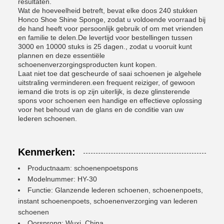
resultaten.
Wat de hoeveelheid betreft, bevat elke doos 240 stukken
Honco Shoe Shine Sponge, zodat u voldoende voorraad bij
de hand heeft voor persoonlijk gebruik of om met vrienden
en familie te delen.De levertijd voor bestellingen tussen
3000 en 10000 stuks is 25 dagen., zodat u vooruit kunt
plannen en deze essentiële
schoenenverzorgingsproducten kunt kopen.
Laat niet toe dat gescheurde of saai schoenen je algehele
uitstraling verminderen.een frequent reiziger, of gewoon
iemand die trots is op zijn uiterlijk, is deze glinsterende
spons voor schoenen een handige en effectieve oplossing
voor het behoud van de glans en de conditie van uw
lederen schoenen.
Kenmerken:
Productnaam: schoenenpoetspons
Modelnummer: HY-30
Functie: Glanzende lederen schoenen, schoenenpoets,
instant schoenenpoets, schoenenverzorging van lederen
schoenen
Oorsprong: Wuxi, China