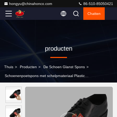
hongyu@chinahonco.com
86-510-85050421
Chatten
producten
Thuis
>
Producten
>
De Schoen Glanst Spons
>
Schoenenpoetspons met schelpmateriaal Plastic
schoenenverzorging Pools OEM