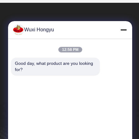
Wuxi Hongyu
12:58 PM
Good day, what product are you looking 
Snelle Links
for?
Profiel van het bedrijf
Fabriekstocht
Kwaliteitscontrole
News
Sitemap