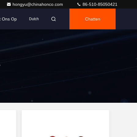
hongyu@chinahonco.com
86-510-85050421
t Ons Op
Chatten
Dutch
s