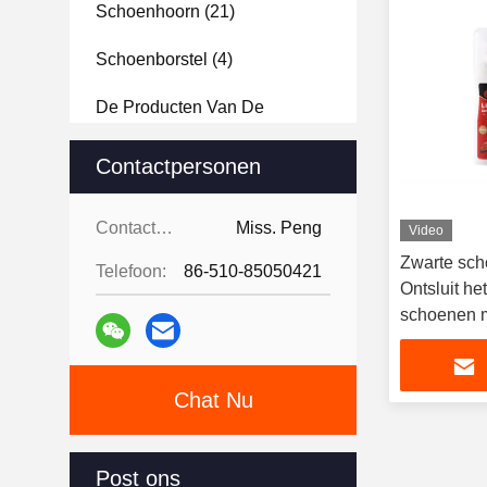
Schoenhoorn
(21)
Schoenborstel
(4)
De Producten Van De
Schoenzorg
(6)
Contactpersonen
Huishoudelijke Artikelen
(4)
Contactpersonen:
Miss. Peng
Plukselborstel
(8)
Video
Zwarte sch
Telefoon:
86-510-85050421
Naaiende Uitrusting
(9)
Ontsluit he
schoenen m
Bruin Neut
Chat Nu
Post ons