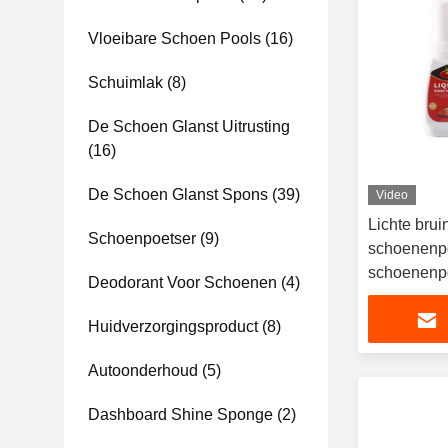
Vloeibare Schoen Pools
(16)
Schuimlak
(8)
De Schoen Glanst Uitrusting
(16)
De Schoen Glanst Spons
(39)
Video
Lichte brui
Schoenpoetser
(9)
schoenenpo
schoenenpo
Deodorant Voor Schoenen
(4)
Huidverzorgingsproduct
(8)
Autoonderhoud
(5)
Dashboard Shine Sponge
(2)