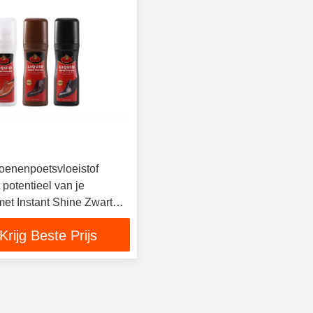
oenenpoetsvloeistof
t potentieel van je
et Instant Shine Zwart
raal
Krijg Beste Prijs