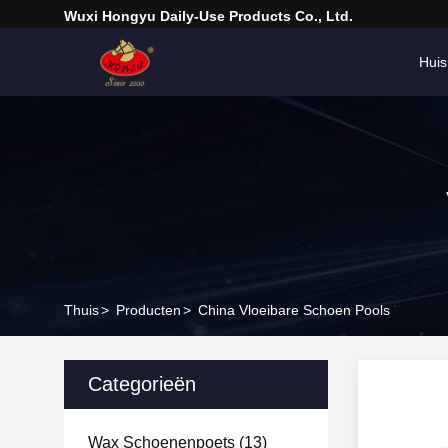
Wuxi Hongyu Daily-Use Products Co., Ltd.
Huis
Thuis
>
Producten
>
China Vloeibare Schoen Pools
Categorieën
Wax Schoenenpoets
(13)