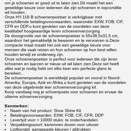
om je schoenen er goed uit te laten zien.Dit maakt het een
geweldige keuze voor iedereen die zijn schoenen in topconditie
wil houden..
Onze HY-118-B schoenenpoetser is verkrijgbaar met
verschillende betalingsvoorwaarden, waaronder EXW, FOB, CIF,
CFR en DDP.u kunt genieten van de voordelen van deze
kwalitatief hoogwaardige leren schoenenverzorging.
De doosgrootte van de schoenenpoetser is 55x38,5x31,5 cm,
waardoor het gemakkelijk te bewaren en te vervoeren is.Deze
compacte maat maakt het ook een geweldige keuze voor
mensen die vaak reizen en hun schoenen op hun best willen
houden terwijl ze onderweg zijn.
Onze schoenenpoetser is perfect voor iedereen die zijn leren
schoenen en laarzen er nieuw uit wil laten zien.Deze set heeft
alles wat je nodig hebt om elke keer een perfecte glans te
bereiken..
De schoenenpoetser is wereldwijd populair en vooral in Noord-
Amerika, Europa, Azië en Afrika.u kunt genieten van de voordelen
van deze uitgebreide leer schoenenverzorging kit.
Koop vandaag nog je schoenpoets voor schoenen en ervaar de
ultieme schoenverzorging.
Kenmerken:
Naam van het product: Shoe Shine Kit
Betalingsvoorwaarden: EXW, FOB, CIF, CFR, DDP
Levertyd voor > 10000 stuks: te onderhandelen
Verpakkingssoort: kartonnen dozen voor uitvoer
Lintborstel: aangepaste kleuren / afdrukken