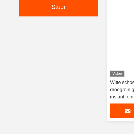
Stuur
Video
Witte scho
droogreini
instant re
OEM