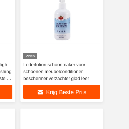
Video
High
Lederlotion schoonmaker voor
ishing
schoenen meubelconditioner
steld
beschermer verzachter glad leer
Krijg Beste Prijs