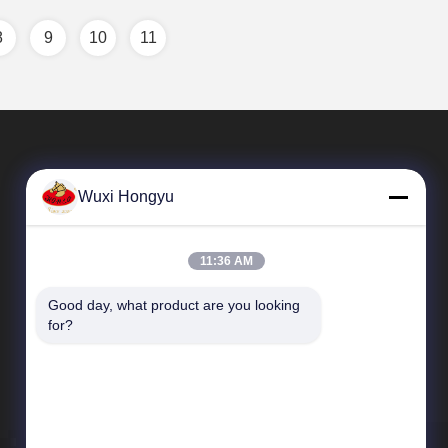
8
9
10
11
Wuxi Hongyu
11:36 AM
Good day, what product are you looking 
Snelle Links
for?
Profiel van het bedrijf
Fabriekstocht
Kwaliteitscontrole