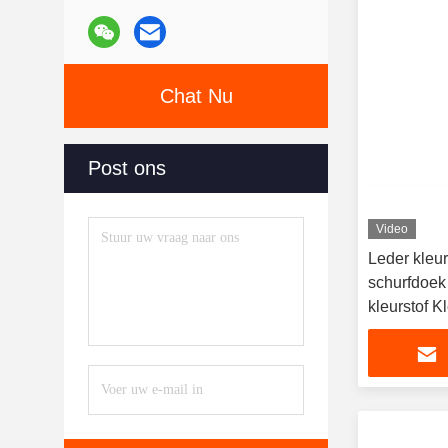
Chat Nu
Post ons
Video
Leder kleu
schurfdoek
kleurstof K
Schrammen