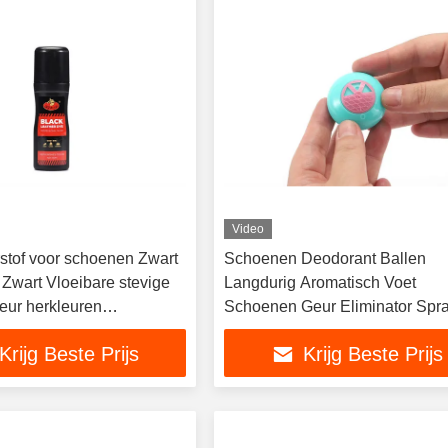
Video
rstof voor schoenen Zwart
Schoenen Deodorant Ballen
 Zwart Vloeibare stevige
Langdurig Aromatisch Voet
leur herkleuren
Schoenen Geur Eliminator Spr
 schurf
Bestrijding Verfrisser Voor Vers
Krijg Beste Prijs
Krijg Beste Prijs