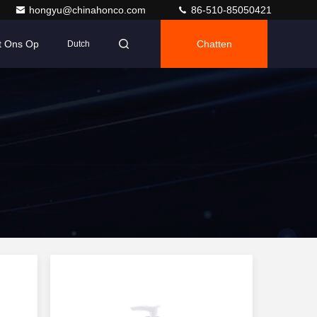
hongyu@chinahonco.com
86-510-85050421
t Ons Op
Chatten
Dutch