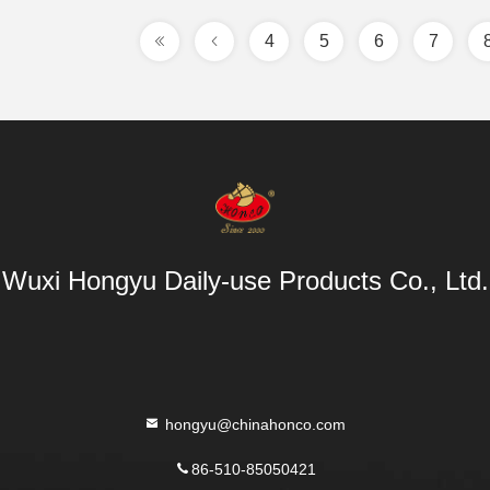
4
5
6
7
Wuxi Hongyu Daily-use Products Co., Ltd.
hongyu@chinahonco.com
86-510-85050421