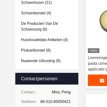
Schoenhoorn
(21)
Schoenborstel
(4)
De Producten Van De
Schoenzorg
(6)
Huishoudelijke Artikelen
(4)
Plukselborstel
(8)
Video
Leerreinige
Naaiende Uitrusting
(9)
pasta conse
applicator g
Contactpersonen
Contactpersonen:
Miss. Peng
Telefoon:
86-510-85050421