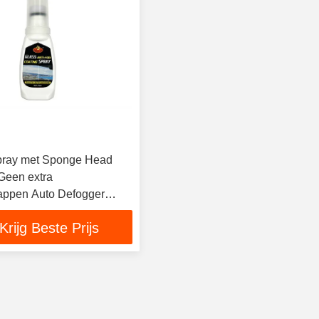
spray met Sponge Head
 Geen extra
appen Auto Defogger
r spray Liquid Agent
Krijg Beste Prijs