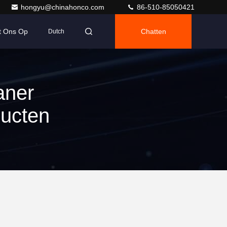
hongyu@chinahonco.com
86-510-85050421
t Ons Op
Chatten
Dutch
aner
ucten