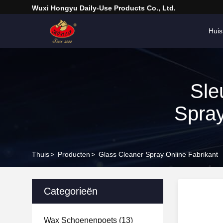
Wuxi Hongyu Daily-Use Products Co., Ltd.
Huis
Sle
Spra
Thuis
>
Producten
>
Glass Cleaner Spray Online Fabrikant
Categorieën
Wax Schoenenpoets
(13)