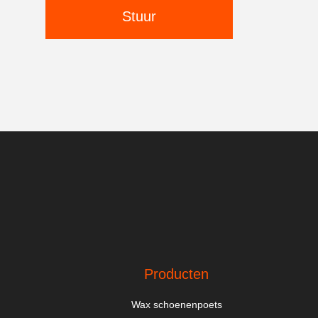
Stuur
Producten
Wax schoenenpoets