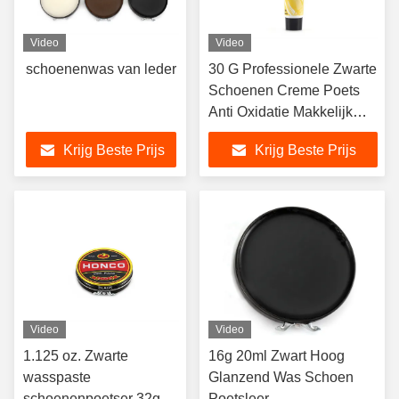
Video
Video
schoenenwas van leder
30 G Professionele Zwarte
Schoenen Creme Poets
Anti Oxidatie Makkelijk
Schoon Waterdicht
Krijg Beste Prijs
Krijg Beste Prijs
Fabrikant OEM
Video
Video
1.125 oz. Zwarte
16g 20ml Zwart Hoog
wasspaste
Glanzend Was Schoen
schoenenpoetser 32g
Poetsleer