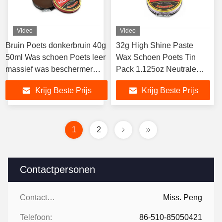
Video
Video
Bruin Poets donkerbruin 40g
32g High Shine Paste
50ml Was schoen Poets leer
Wax Schoen Poets Tin
massief was beschermer
Pack 1.125oz Neutrale
schoenenverzorgingsproduct
kleur Voor schoenen
Krijg Beste Prijs
Krijg Beste Prijs
Laarzen Lederaccessoires
OEM
1
2
Contactpersonen
Contactpersonen:
Miss. Peng
Telefoon:
86-510-85050421