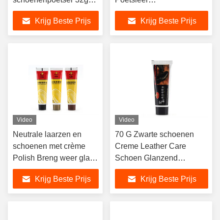
vernieuwt en beschermt
Schoenenverzorging
Krijg Beste Prijs
Krijg Beste Prijs
zwart leer maat inhoud
Poets IJzeren Doos
op ijzeren doos
Verpakking OEM
Video
Video
Neutrale laarzen en
70 G Zwarte schoenen
schoenen met crème
Creme Leather Care
Polish Breng weer glans
Schoen Glanzend
aan je laarzen 30g
schoenen schoenen
Krijg Beste Prijs
Krijg Beste Prijs
crème schoenenwas
schoonmaak vrouwen
fabrieksvoorraad