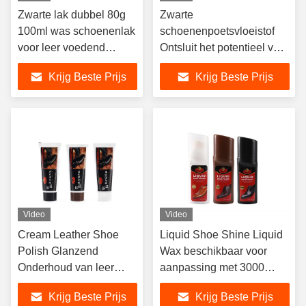
Zwarte lak dubbel 80g
Zwarte
100ml was schoenenlak
schoenenpoetsvloeistof
voor leer voedend
Ontsluit het potentieel van
conserverend schoenen
je schoenen met Instant
Krijg Beste Prijs
Krijg Beste Prijs
aanpassing van
Shine Zwart Bruin
ingrediënten
Neutraal
Video
Video
Cream Leather Shoe
Liquid Shoe Shine Liquid
Polish Glanzend
Wax beschikbaar voor
Onderhoud van leer
aanpassing met 3000
schoenen Neutraal
minimale bestelling OEM
Krijg Beste Prijs
Krijg Beste Prijs
ODM