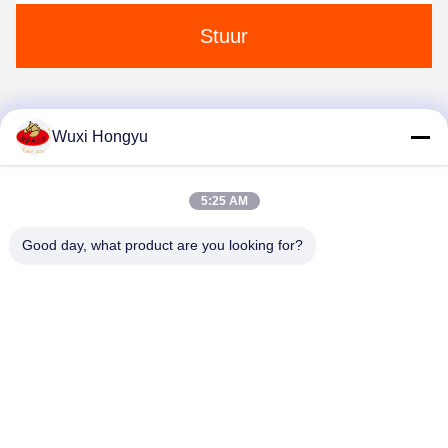
Stuur
Wuxi Hongyu
1
2
5:25 AM
Good day, what product are you looking for?
Wuxi Hongyu Daily-use Products Co., Ltd.
hongyu@chinahonco.com
86-510-85050421