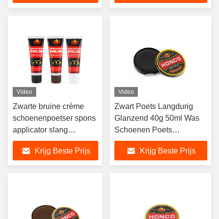
Video
Video
Zwarte bruine crème
Zwart Poets Langdurig
schoenenpoetser spons
Glanzend 40g 50ml Was
applicator slang
Schoenen Poets
verpakking leer
Bescherming Onmiddellijk
Krijg Beste Prijs
Krijg Beste Prijs
schoenen glazuur
Glanzend en Poetsend
essentiële poetser
Lederschoenen