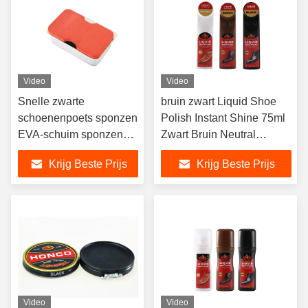
Video
Video
Snelle zwarte
bruin zwart Liquid Shoe
schoenenpoets sponzen
Polish Instant Shine 75ml
EVA-schuim sponzen
Zwart Bruin Neutral
composiet instantpoets
Europe Hoofdmarkt voor
Krijg Beste Prijs
Krijg Beste Prijs
schoenen Laarzen
Video
Video