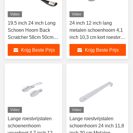
Video
Video
19.5 inch 24 inch Long
24 inch 12 inch lang
Schoen Hoorn Back
metalen schoenhoorn 4,1
Scratcher 58cm 50cm
inch 10,3 cm kort roestvrij
Long Handled Schoen
staal mat schoenhoorn
Krijg Beste Prijs
Krijg Beste Prijs
Helper Moederschap
Living Aid
Video
Video
Lange roestvrijstalen
Lange roestvrijstalen
schoenenhoorn
schoenhoorn 24 inch 11,8
vouwboot 4,7 inch 12
inch 30 cm Metalen